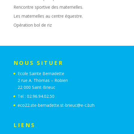
L’automne à la ferme !
Dans la vallée
A la ferme
TCHOU TCHOU LE PETIT TRAIN
QUELLE CHALEUR !
LA NATURE NOUS FAIT DU BIEN
Remise du chèque opération bol de riz.
Rencontre sportive des maternelles.
Les maternelles au centre équestre.
Opération bol de riz
NOUS SITUER