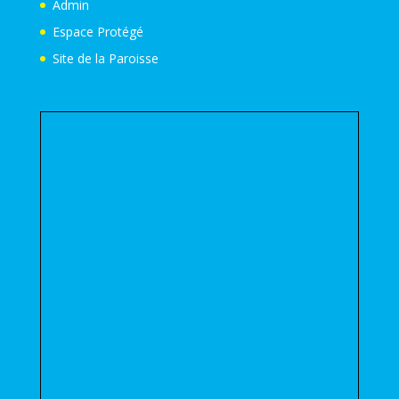
Ecole Sainte Bernadette
2 rue A. Thomas – Robien
22 000 Saint-Brieuc
Tel : 02.96.94.02.50
eco22.ste-bernadette.st-brieuc@e-c.bzh
LIENS
Admin
Espace Protégé
Site de la Paroisse