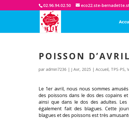
02.96.94.02.50
eco22.ste-bernadette.s
Accu
POISSON D’AVRIL
par
admin7236
|
J Avr, 2025
|
Accueil
,
TPS-PS
,
Le 1er avril, nous nous sommes amusés 
des poissons dans le dos des copains et
ainsi que dans le dos des adultes. Le
également fait des blagues. Cette jou
blagues et des poissons est très amusante