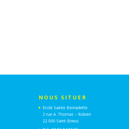
NOUS SITUER
Ecole Sainte Bernadette
2 rue A. Thomas – Robien
22 000 Saint-Brieuc