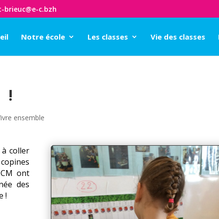
t-brieuc@e-c.bzh
eil
Notre école
Les classes
Vie des classes
 !
Vivre ensemble
à coller
 copines
s CM ont
rnée des
 !